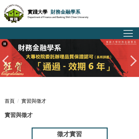
跳
實踐大學
財務金融學系
到
Department of Finance and Banking Shih Chien University
主
要
內
容
區
首頁
實習與徵才
實習與徵才
徵才實習