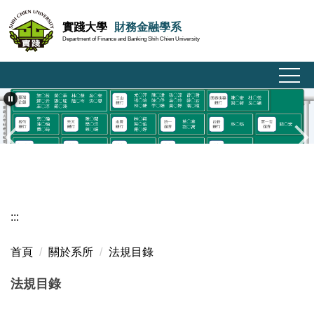
跳
實踐大學
財務金融學系
到
Department of Finance and Banking Shih Chien University
主
要
內
容
區
:::
首頁
關於系所
法規目錄
法規目錄