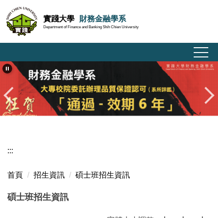
跳
實踐大學
財務金融學系
到
Department of Finance and Banking Shih Chien University
主
要
內
容
區
:::
首頁
招生資訊
碩士班招生資訊
碩士班招生資訊