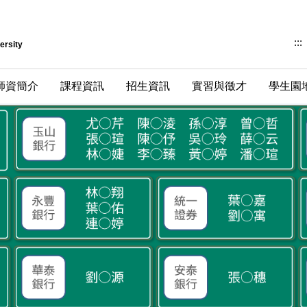
:::
ersity
師資簡介
課程資訊
招生資訊
實習與徵才
學生園