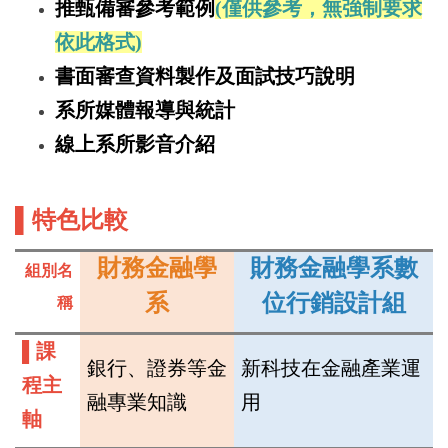
推甄備審參考範例
(
僅供參考，無強制要求
依此格式)
書面審查資料製作及面試技巧說明
系所媒體報導與統計
線上系所影音介紹
▌
特色比較
財務金融學
財務金融學系數
組別名
系
位行銷設計組
稱
▌
課
銀行、證券等金
新科技在金融產業運
程主
融專業知識
用
軸