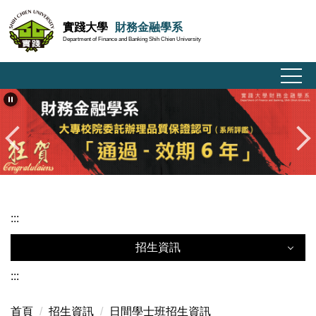
跳
實踐大學
財務金融學系
到
Department of Finance and Banking Shih Chien University
主
要
內
容
區
:::
招生資訊
:::
首頁
招生資訊
日間學士班招生資訊