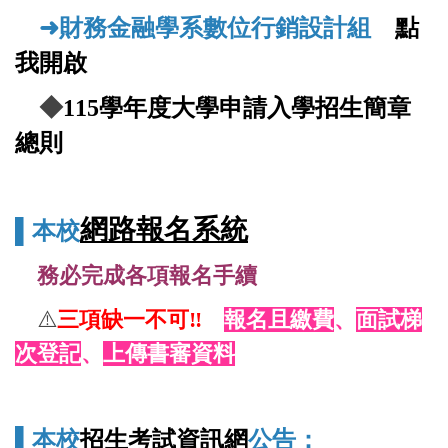
系所線上影音介紹
➜財務金融學系數位行銷設計組
點
我開啟
◆
115學年度大學申請入學招生簡章
總則
網路報名系統
▌本校
務必完成各項報名手續
⚠️
三項缺一不可
‼️
報名且繳費
、
面試梯
次登記
、
上傳書審資料
▌
本校
招生考試資訊網
公告：