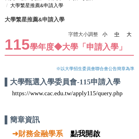
大學繁星推薦&申請入學
招生考試資訊網
大學繁星推薦&申請入學
大學繁星推薦&申請入學
字體大小調整
小
中
大
115
學年度◆大學「申請入學」
四技技優甄審&甄選入學
大學分發入學
※以大學招生委員會聯合會公告簡章為準
進修學士班招生資訊
▌
大學甄選入學委員會-115申請入學
碩士班招生資訊
https://www.cac.edu.tw/apply115/query.php
推甄備審參考範例
書面審查資料製作及面試技巧說明
▌簡章資訊
系所媒體報導
➜
財務金融學系
點我開啟