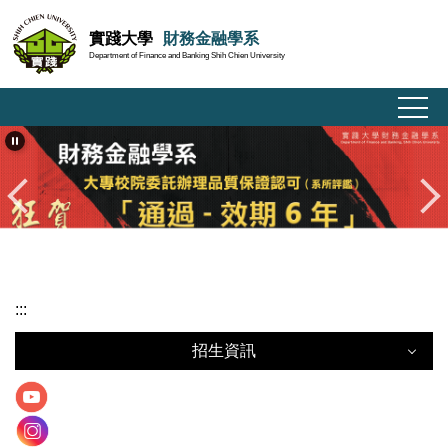
跳
實踐大學
財務金融學系
到
Department of Finance and Banking Shih Chien University
主
要
內
容
區
:::
招生資訊