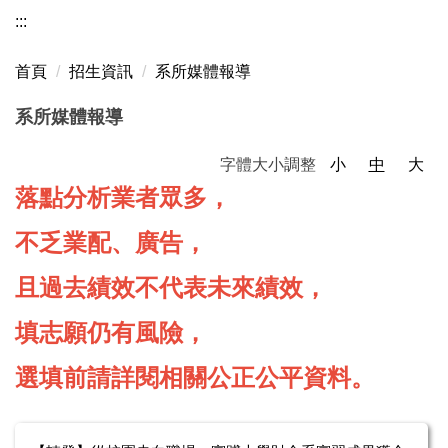
:::
招生考試資訊網
首頁
招生資訊
系所媒體報導
大學繁星推薦&申請入學
系所媒體報導
四技技優甄審&甄選入學
字體大小調整
小
中
大
大學分發入學
落點分析業者眾多，
進修學士班招生資訊
不乏業配、廣告，
碩士班招生資訊
且過去績效不代表未來績效，
推甄備審參考範例
填志願仍有風險，
書面審查資料製作及面試技巧說明
選填前請詳閱相關公正公平資料。
系所媒體報導