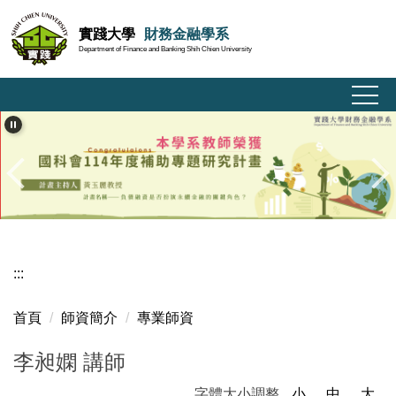
跳
實踐大學
財務金融學系
到
Department of Finance and Banking Shih Chien University
主
要
內
容
區
:::
首頁
師資簡介
專業師資
李昶嫻 講師
字體大小調整
小
中
大