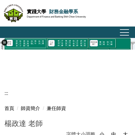
跳
實踐大學
財務金融學系
到
Department of Finance and Banking Shih Chien University
主
要
內
容
區
:::
首頁
師資簡介
兼任師資
楊政達 老師
字體大小調整
小
中
大