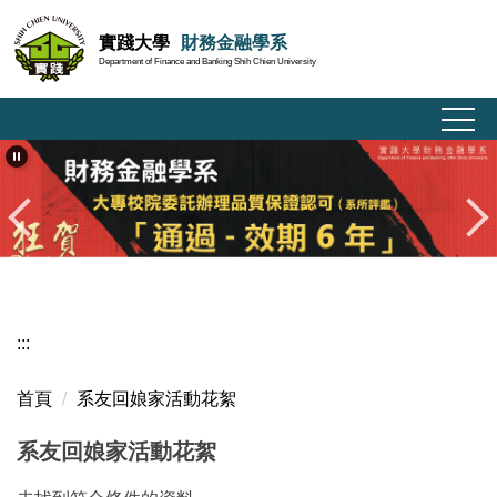
跳
實踐大學
財務金融學系
到
Department of Finance and Banking Shih Chien University
主
要
內
容
區
:::
首頁
系友回娘家活動花絮
系友回娘家活動花絮